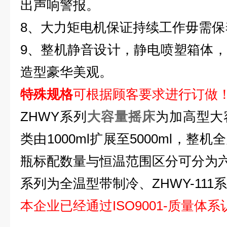
出声响警报。
8、大力矩电机保证持续工作毋需保
9、整机静音设计，静电喷塑箱体
造型豪华美观。
特殊规格
可根据顾客要求进行订做
ZHWY
系列
大容量摇床
为加高型大
类由
1000ml
扩展至
5000ml
，整机全
瓶标配数量与恒温范围区分可分为
系列为全温型带制冷、
ZHWY-111
系
本企业已经通过ISO9001-质量体系