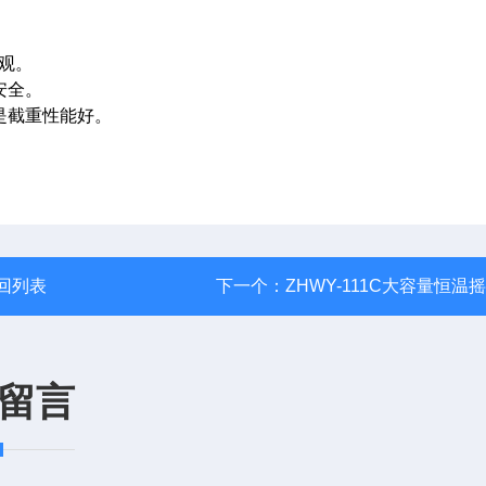
。
观。
安全。
是截重性能好。
回列表
下一个：
ZHWY-111C大容量恒温
留言