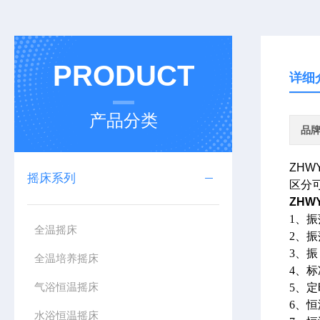
PRODUCT
详细
产品分类
品
ZHW
摇床系列
区分
ZHWY
1、
全温摇床
2、
3、
全温培养摇床
4、标
气浴恒温摇床
5、
6、恒
水浴恒温摇床