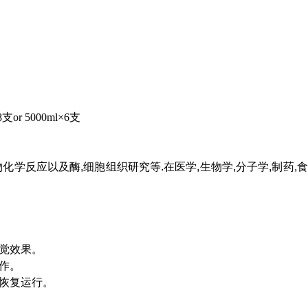
8支or 5000ml×6支
物化学反应以及酶
,
细胞组织研究等
.
在医学
,
生物学
,
分子学
,
制药
,
食
觉效果。
作。
恢复运行。