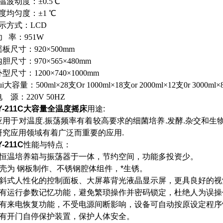
恒温波动度：±0.5℃
度均匀度：±1 ℃
显示方式：LCD
、功 率：951W
摇板尺寸：920×500mm
内胆尺寸：970×565×480mm
型尺寸：1200×740×1000mm
ui大容量：500ml×28支Or 1000ml×18支or 2000ml×12支0r 3000ml×
电 源：220V 50HZ
-211C
大容量全温度摇床
用途
:
应用于对温度
.
振荡频率有着较高要求的细菌培养
.
发酵
.
杂交和生
研究应用领域有着广泛而重要的应用
.
-211C
性能与特点：
集恒温培养箱与振荡器于一体，节约空间，功能多投资少。
外壳为 钢板制作、不锈钢腔体组件，*生锈。
倾斜式人性化的控制面板、大屏幕背光液晶显示屏，更具良好的视
设有运行参数记忆功能，避免繁琐操作并密码锁定，杜绝人为误操
设有来电恢复功能，不受电源间断影响，设备可自动按原设定程序
设有开门自停保护装置，保护人体安全。