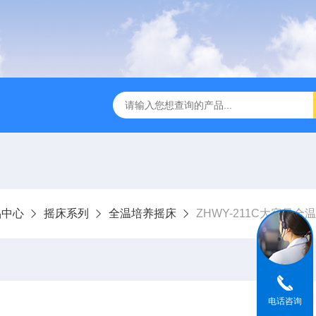
全温振荡器
THZ-82A气浴恒温振荡器价格
GW-1102双
品中心
摇床系列
全温培养摇床
ZHWY-211C大容量全
电话咨询