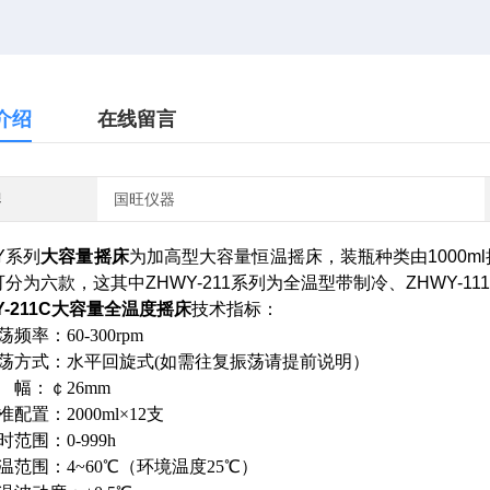
介绍
在线留言
牌
国旺仪器
Y
系列
大容量摇床
为加高型大容量恒温摇床，装瓶种类由
1000ml
可分为六款，这其中
ZHWY-211
系列为全温型带制冷、
ZHWY-111
-211C
大容量全温度摇床
技术指标：
振荡频率：60-300rpm
振荡方式：水平回旋式(如需往复振荡请提前说明）
振 幅：￠26mm
准配置：2000ml×12支
定时范围：0-999h
温范围：4~60℃（环境温度25℃）