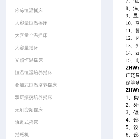
7、
8、温
冷冻恒温摇床
9、
大容量恒温摇床
10
11、
大容量全温摇床
12、
13、外
大容量摇床
14、z
光照恒温摇床
15、
ZHWY
恒温恒湿培养摇床
广泛
保等
叠加式恒温培养摇床
ZHWY
双层振荡培养摇床
1、
2、
无刷变频摇床
3、
4、
轨道式摇床
5、
摇瓶机
6、