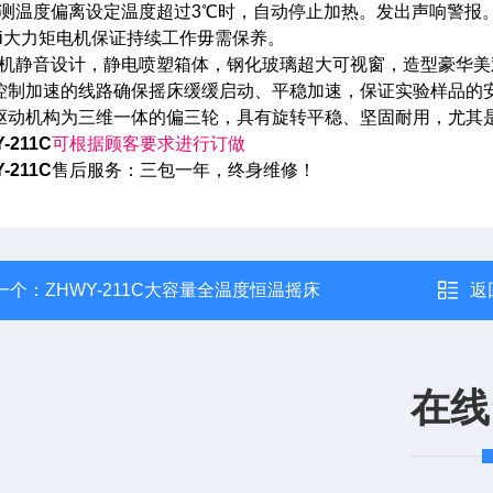
实测温度偏离设定温度超过3℃时，自动停止加热。发出声响警报
zui大力矩电机保证持续工作毋需保养。
整机静音设计，静电喷塑箱体，钢化玻璃超大可视窗，造型豪华美
、控制加速的线路确保摇床缓缓启动、平稳加速，保证实验样品的
、驱动机构为三维一体的偏三轮，具有旋转平稳、坚固耐用，尤其
-211C
可根据顾客要求进行订做
-211C
售后服务：三包一年，终身维修！
一个：
ZHWY-211C大容量全温度恒温摇床
返
在线