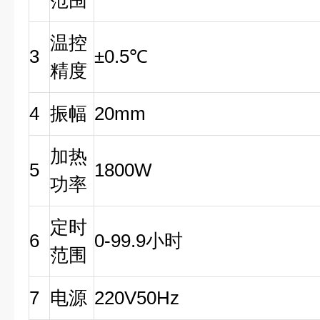
范围
温控
3
±0.5℃
精度
4
振幅
20mm
加热
5
1800W
功率
定时
6
0-99.9小时
范围
7
电源
220V50Hz