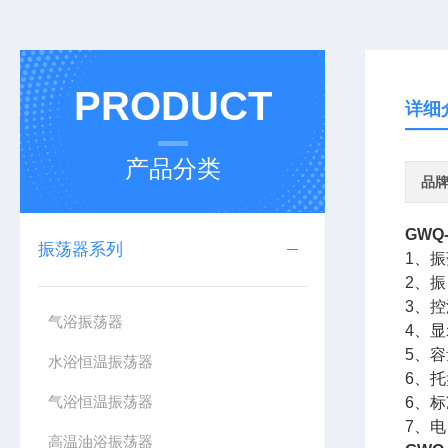
PRODUCT
详细
产品分类
品
GWQ-
振荡器系列
1、振
2、振
3、控
气浴振荡器
4、显
5、
水浴恒温振荡器
6、托
气浴恒温振荡器
6、
7、电 
高温油浴振荡器