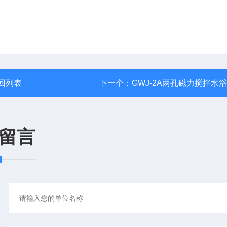
回列表
下一个：
GWJ-2A两孔磁力搅拌水
留言