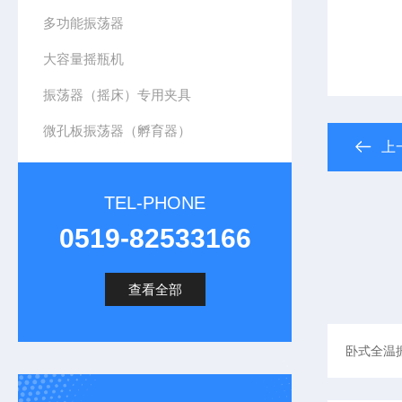
多功能振荡器
大容量摇瓶机
振荡器（摇床）专用夹具
微孔板振荡器（孵育器）
上
TEL-PHONE
0519-82533166
查看全部