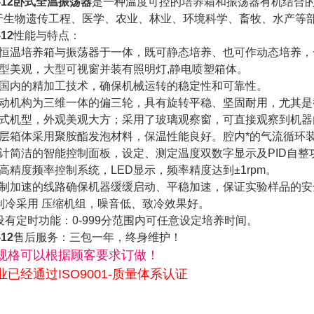
12
卧式全温振荡器
是一种温度可控的培养箱和振荡器有机结合
于生物遗传工程、医学、农业、林业、环境科学、畜牧、水产等
12
性能与特点：
集恒温培养箱与振荡器于一体，既可静态培养、也可作动态培养，
外型美观，大型可视窗并装有照明灯,静电喷塑箱体。
整国内的精加工技术，确保机械运转的稳定性和可靠性。
驱动机构为三维一体的偏三轮，具有旋转平稳、坚固耐用，尤其
卧式机型，外观美观大方；采用了玻璃观察窗，可直接观察到机器
隔层箱体采用聚胺酯发泡材料，保温性能良好。腔内*的气流循环
设计简洁的智能控制面板，设定、测定温度双数字显示及PID自
高精度频率控制系统，LED显示，频率精度达到±1rpm。
控制加速的线路确保机器缓缓启动、平稳加速，保证实验样品的安
、制冷采用 压缩机组，噪音低、致冷效果好。
设有定时功能：0-999分范围内可任意设定培养时间。
12
售后服务：三包一年，终身维护！
规格可以根据顾客要求订做！
业已经通过ISO9001-质量体系认证