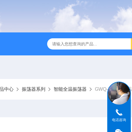
全温振荡器
THZ-82A气浴恒温振荡器价格
GW-1102双
品中心
振荡器系列
智能全温振荡器
GWQ-12卧式全
电话咨询