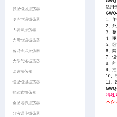
GWQ-
适用
低温恒温振荡器
GWQ-
冷冻恒温振荡器
1、
2、
大容量振荡器
3、
4、
光照恒温振荡器
5、
智能全温振荡器
6、
7、
大型气浴振荡器
8、的
9、
调速振荡器
10
恒温恒湿振荡器
11、
GWQ-
翻转式振荡器
特殊
本企
全温培养振荡器
分液漏斗振荡器