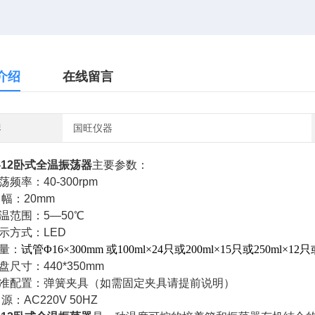
介绍
在线留言
牌
国旺仪器
12
卧式全温振荡器
主要参数：
荡频率：40-300rpm
 幅：20mm
温范围：5―50℃
示方式：LED
容量：
试管Φ16×300mm 或100ml×24只或200ml×15只或250ml×12只
盘尺寸：440*350mm
标准配置：弹簧夹具（如需固定夹具请提前说明）
源：AC220V 50HZ