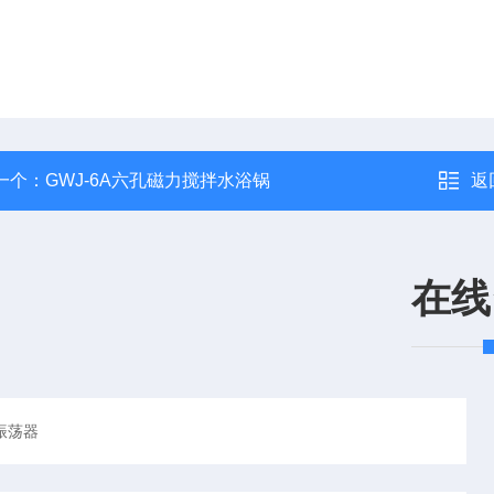
一个：
GWJ-6A六孔磁力搅拌水浴锅
返
在线