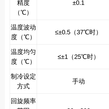
精度
±0.1
（℃）
温度波动
≤±0.5
（
37
℃时）
度（℃）
温度均匀
≤±1
（
25
℃时）
度（℃）
制冷设定
手动
方式
回旋频率