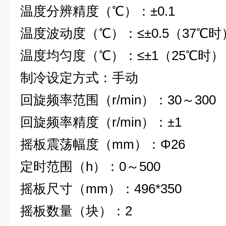
温度分辨精度（℃）
：
±0.1
温度波动度（℃）
：
≤±0.5
（
37
℃时
温度均匀度（℃）
：
≤±1
（
25
℃时）
制冷设定方式
：
手动
回旋频率范围（
r/min
）
：
30
～
300
回旋频率精度（
r/min
）：
±1
摇板震荡幅度（
mm
）
：
Φ26
定时范围（
h
）
：
0
～
500
摇板尺寸（
mm
）
：
496*350
摇板数量（块）
：
2