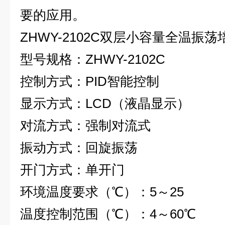
要的应用。
ZHWY-2102C
双层小容量全温振荡
型号规格
：
ZHWY-2102C
控制方式
：
PID
智能控制
显示方式
：
LCD
（液晶显示）
对流方式
：
强制对流式
振动方式
：
回旋振荡
开门方式
：
单开门
环境温度要求（℃）
：
5
～
25
温度控制范围（℃）
：
4
～
60
℃