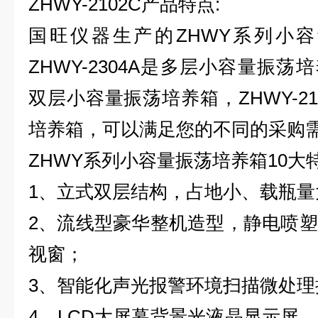
ZHWY-2102C
产品特点
:
国旺仪器生产的
ZHWY
系列小容
ZHWY-2304A
是多层小容量振荡培
双层小容量振荡培养箱，
ZHWY-21
培养箱，可以满足您的不同的采购
ZHWY
系列小容量振荡培养箱
10
大
1
、立式双层结构，占地小、载瓶量
2
、流线型豪华整机造型，静电喷塑
视窗；
3
、智能化声光报警环境扫描微处理
4
、
LCD
大屏幕背景光液晶显示屏，