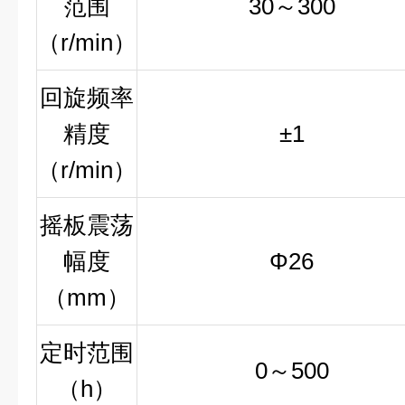
范围
30
～
300
（
r/min
）
回旋频率
精度
±1
（
r/min
）
摇板震荡
幅度
Φ26
（
mm
）
定时范围
0
～
500
（
h
）