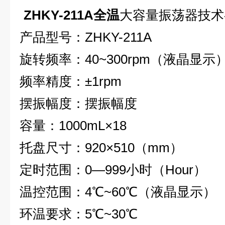
ZHKY-211A全温
大容量振荡器
技术
产品型号：
ZHKY-211A
旋转频率：
40~300rpm
（液晶显示
频率精度：
±1rpm
摆振幅度：摆振幅度
容量：
1000mL×18
托盘尺寸：
920×510
（
mm
）
定时范围：
0—999
小时（
Hour
）
温控范围：
4
℃
~60
℃（液晶显示）
环温要求：
5
℃
~30
℃