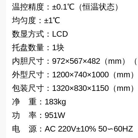
温控精度：
±0.1
℃（恒温状态）
均匀度：
±1
℃
数显方式：
LCD
托盘数量：
1
块
内胆尺寸：
972×567×482
（
mm
）（
外型尺寸：
1200×740×1000
（
mm
包装尺寸：
1320×830×1150
（
mm
净
重：
183kg
功
率：
951W
电
源：
AC 220V±10% 50
∽
60HZ